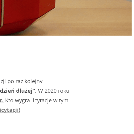
zji po raz kolejny
 dzień dłużej”
.
W 2020 roku
t.
Kto wygra licytacje w tym
icytacji!