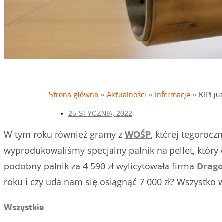
Strona główna
»
Aktualności
»
Informacje
»
KIPI j
25 STYCZNIA, 2022
W tym roku również gramy z
WOŚP
, której tegorocz
wyprodukowaliśmy specjalny palnik na pellet, który 
podobny palnik za 4 590 zł wylicytowała firma
Drago
roku i czy uda nam się osiągnąć 7 000 zł? Wszystko
Wszystkie