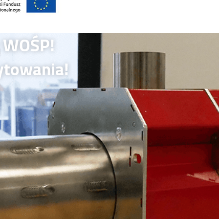
 z WOŚP!
ytowania!