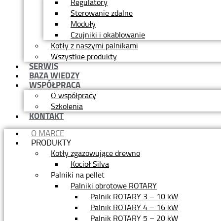
Regulatory
Sterowanie zdalne
Moduły
Czujniki i okablowanie
Kotły z naszymi palnikami
Wszystkie produkty
SERWIS
BAZA WIEDZY
WSPÓŁPRACA
O współpracy
Szkolenia
KONTAKT
O MARCE
PRODUKTY
Kotły zgazowujące drewno
Kocioł Silva
Palniki na pellet
Palniki obrotowe ROTARY
Palnik ROTARY 3 – 10 kW
Palnik ROTARY 4 – 16 kW
Palnik ROTARY 5 – 20 kW