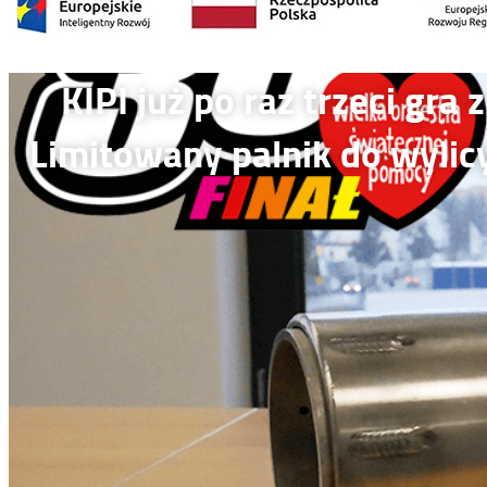
KIPI już po raz trzeci gra
Limitowany palnik do wylic