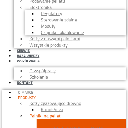
Podawanie pelletu
Elektronika
Regulatory
Sterowanie zdalne
Moduły
Czujniki i okablowanie
Kotły z naszymi palnikami
Wszystkie produkty
SERWIS
BAZA WIEDZY
WSPÓŁPRACA
O współpracy
Szkolenia
KONTAKT
O MARCE
PRODUKTY
Kotły zgazowujące drewno
Kocioł Silva
Palniki na pellet
Palniki obrotowe ROTARY