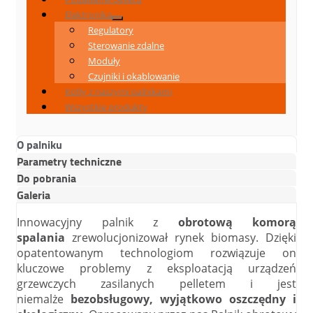
Elektronika
Regulatory
Sterowanie zdalne
Moduły
Czujniki i okablowanie
Kotły z naszymi palnikami
Wszystkie produkty
O palniku
Parametry techniczne
Do pobrania
Galeria
Innowacyjny palnik z
obrotową komorą
spalania
zrewolucjonizował rynek biomasy. Dzięki
opatentowanym technologiom rozwiązuje on
kluczowe problemy z eksploatacją urządzeń
grzewczych zasilanych pelletem i jest
niemalże
bezobsługowy,
wyjątkowo oszczędny i