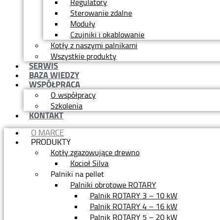
Regulatory
Sterowanie zdalne
Moduły
Czujniki i okablowanie
Kotły z naszymi palnikami
Wszystkie produkty
SERWIS
BAZA WIEDZY
WSPÓŁPRACA
O współpracy
Szkolenia
KONTAKT
O MARCE
PRODUKTY
Kotły zgazowujące drewno
Kocioł Silva
Palniki na pellet
Palniki obrotowe ROTARY
Palnik ROTARY 3 – 10 kW
Palnik ROTARY 4 – 16 kW
Palnik ROTARY 5 – 20 kW